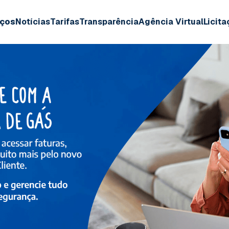
iços
Notícias
Tarifas
Transparência
Agência Virtual
Licit