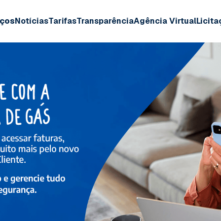
iços
Notícias
Tarifas
Transparência
Agência Virtual
Licit