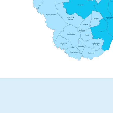
Lagarto
Tobias Barreto
Itaporanga
Riachão do
Salgado
d’Ajuda
Dantas
Boquim
Pedrinhas
Estância
Itabaianinha
Arauá
Tomar do
Santa Luzia
Geru
do Itanhy
Umbaúba
Cristinápolis
Indiaroba