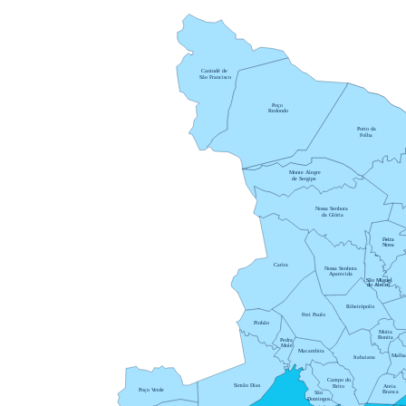
Canindé de
São Francisco
Poço
Redondo
Porto da
Folha
Monte Alegre
de Sergipe
Nossa Senhora
da Glória
Feira
Nova
Carira
Nossa Senhora
Aparecida
São Miguel
do Aleixo
Ribeirópolis
Frei Paulo
Pinhão
Moita
Bonita
Pedra
Mole
Macambira
Malha
Itabaiana
Campo do
Simão Dias
Areia
Brito
Poço Verde
Branca
São
Domingos