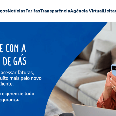
iços
Notícias
Tarifas
Transparência
Agência Virtual
Licit