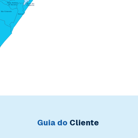
Nossa Senhora
Barra dos
do Socorro
Coqueiros
São Cristovão
Aracaju
Guia do
Cliente