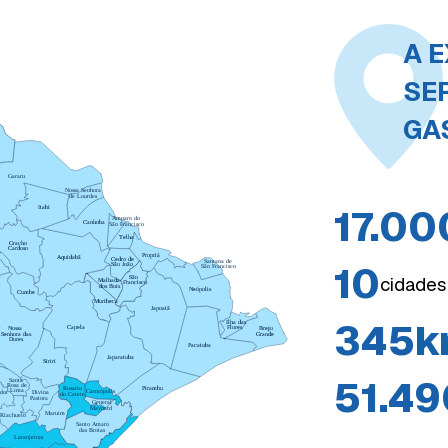
A 
SE
GA
Gararu
Nossa Senhora
de Lourdes
17.00
Itabi
Amparo do
Canhoba
São Francisco
Telha
Gracho
Cardoso
Propriá
Aquidabã
Cedro de
Santana de
10
São João
São Francisco
cidades
São
Malhada
Francisco
dos Bois
Neópolis
Cumbe
Muribeca
Japoatã
345
k
Ilha das
Flores
Capela
Nossa
Brejo
Senhora das
Grande
Dores
Pacatuba
Japaratuba
Siriri
51.49
Santa
Rosa de
Pirambu
Rosario
Lima
Carmópolis
dor
Divina
do Catete
Pastora
General
Maynard
Maruim
Riachuelo
Santo Amaro
das Brotas
Laranjeiras